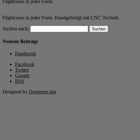
Flightcases in jeder Form.
Flightcases in jeder Form. Handgefertigt mit CNC Technik.
Suchen nach:
Neueste Beiträge
Handwerk
Facebook
Twitter
Google
RSS
Designed by
Designers Inn